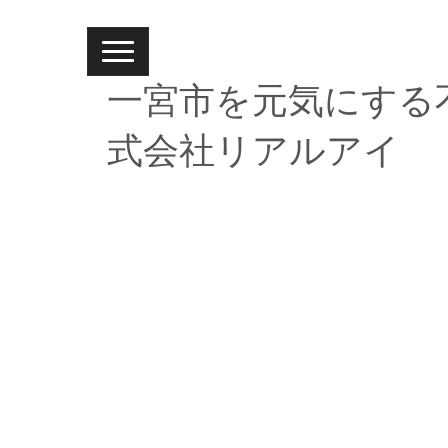
N
a
v
一宮市を元気にする
i
g
a
式会社リアルアイ
t
i
o
n