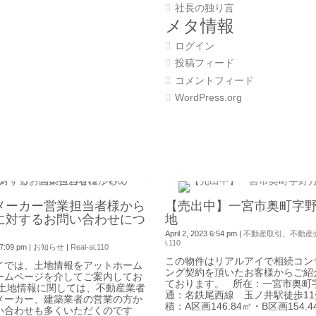
社長の独り言
メタ情報
ログイン
投稿フィード
コメントフィード
WordPress.org
0
メーカー営業担当者様から
【売出中】一宮市奥町字
に対するお問い合わせにつ
地
April 2, 2023 6:54 pm
|
不動産取引
、
不動産
i.110
 7:09 pm
|
お知らせ
|
Real-ai.110
この物件はリアルアイで相続コン
イでは、土地情報をアットホーム
ング契約を頂いたお客様からご紹
ームページを介してご案内してお
ております。 所在：一宮市奥町
 土地情報に関しては、不動産業者
通：名鉄尾西線 玉ノ井駅徒歩11
メーカー、建築業者の営業の方か
積：A区画146.84㎡・B区画154.44㎡
い合わせも多くいただくのです