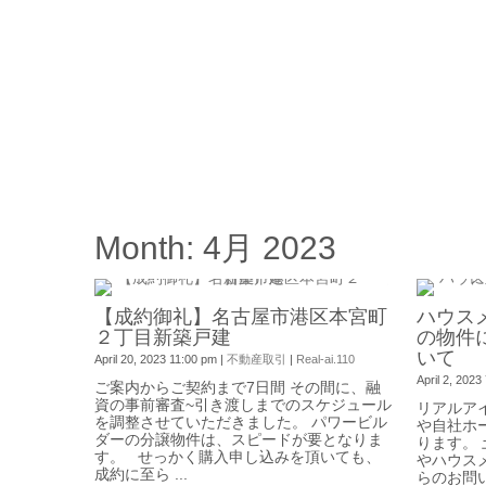
Month:
4月 2023
0
【成約御礼】名古屋市港区本宮町
ハウス
２丁目新築戸建
の物件
いて
April 20, 2023 11:00 pm
|
不動産取引
|
Real-ai.110
April 2, 2023
ご案内からご契約まで7日間 その間に、融
資の事前審査~引き渡しまでのスケジュール
リアルア
を調整させていただきました。 パワービル
や自社ホ
ダーの分譲物件は、スピードが要となりま
ります。
す。 せっかく購入申し込みを頂いても、
やハウス
成約に至ら ...
らのお問