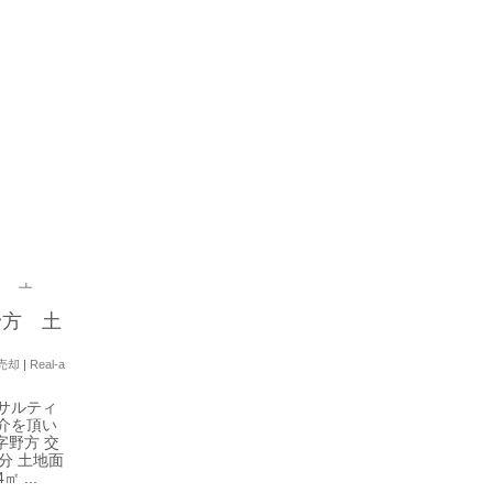
0
野方 土
売却
|
Real-a
サルティ
介を頂い
字野方 交
分 土地面
 ...