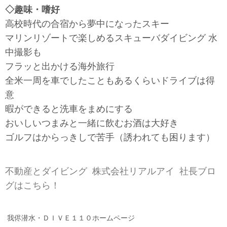
◇趣味・嗜好
高校時代の合宿から夢中になったスキー
マリンリゾートで楽しめるスキューバダイビング 水
中撮影も
フラッと出かける海外旅行
全米一周を車でしたこともあるくらいドライブは得
意
暇ができると洗車をまめにする
おいしいつまみと一緒に飲むお酒は大好き
ゴルフはからっきしで苦手（誘われても困ります）
不動産とダイビング
株式会社リアルアイ
社長ブロ
グはこちら！
我侭潜水・ＤＩＶＥ１１０ホームページ