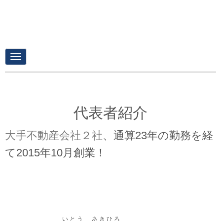
N
a
v
i
g
a
t
​代表者紹介
i
o
n
大手不動産会社２社
、​通算23年の勤務を経
て2015年10月創業！
いとう あきひろ