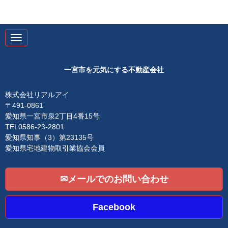
N
a
v
i
g
一宮市を元気にする不動産会社
a
t
i
株式会社リアルアイ
o
〒491-0861
n
愛知県一宮市泉2丁目4番15号
TEL0586-23-2801
愛知県知事（3）第23135号
愛知県宅地建物取引業協会会員
✉メールでのお問い合わせ
Facebook