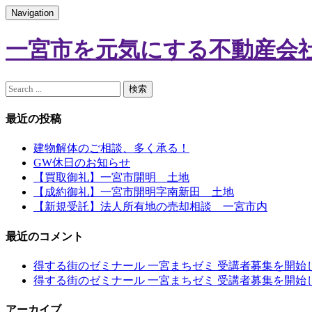
Navigation
一宮市を元気にする不動産会社
最近の投稿
建物解体のご相談、多く承る！
GW休日のお知らせ
【買取御礼】一宮市開明 土地
【成約御礼】一宮市開明字南新田 土地
【新規受託】法人所有地の売却相談 一宮市内
最近のコメント
得する街のゼミナール 一宮まちゼミ 受講者募集を開始
得する街のゼミナール 一宮まちゼミ 受講者募集を開始
アーカイブ