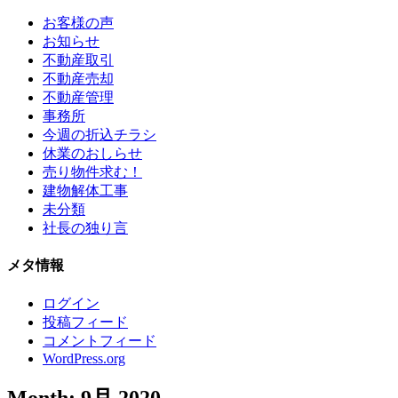
お客様の声
お知らせ
不動産取引
不動産売却
不動産管理
事務所
今週の折込チラシ
休業のおしらせ
売り物件求む！
建物解体工事
未分類
社長の独り言
メタ情報
ログイン
投稿フィード
コメントフィード
WordPress.org