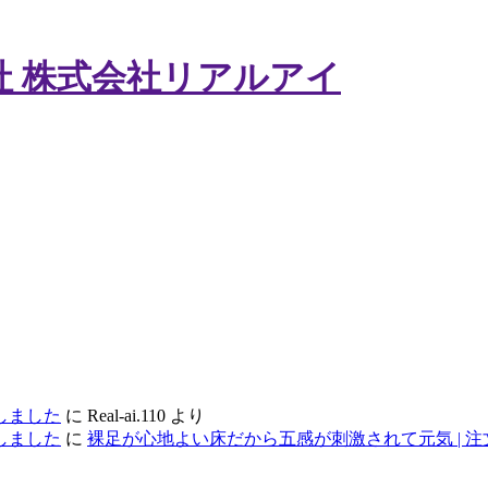
 株式会社リアルアイ
しました
に
Real-ai.110
より
しました
に
裸足が心地よい床だから五感が刺激されて元気 | 