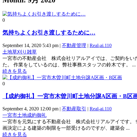
Month:
9月 2020
0
気持ちよくお引き渡しするために…
September 14, 2020 5:43 pm
|
不動産管理
|
Real-ai.110
土地
草刈り
雑草
一宮市の不動産会社 株式会社リアルアイでは、ご契約をい
た。 作業をしているのは、弊社事務スタッフの鈴木です。 ...
続きを見る
0
【成約御礼】一宮市木曽川町土地分譲A区画・B区
September 4, 2020 12:00 pm
|
不動産取引
|
Real-ai.110
一宮市
土地
成約御礼
一宮市を元気にする不動産会社 株式会社リアルアイです。 
画決定による建築の制限を一部受けるのですが、建築会 ...
続きを見る