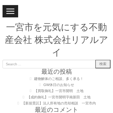
N
a
v
i
一宮市を元気にする不動
g
a
t
産会社 株式会社リアルア
i
o
n
イ
最近の投稿
建物解体のご相談、多く承る！
GW休日のお知らせ
【買取御礼】一宮市開明 土地
【成約御礼】一宮市開明字南新田 土地
【新規受託】法人所有地の売却相談 一宮市内
最近のコメント