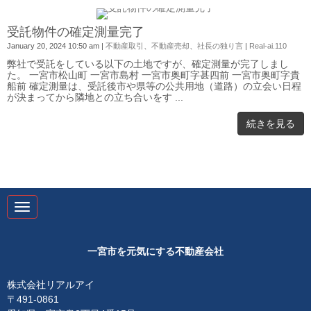
0
受託物件の確定測量完了
January 20, 2024 10:50 am
|
不動産取引
、
不動産売却
、
社長の独り言
|
Real-ai.110
弊社で受託をしている以下の土地ですが、確定測量が完了しまし
た。 一宮市松山町 一宮市島村 一宮市奥町字甚四前 一宮市奥町字貴
船前 確定測量は、受託後市や県等の公共用地（道路）の立会い日程
が決まってから隣地との立ち合いをす ...
続きを見る
N
a
v
i
g
一宮市を元気にする不動産会社
a
t
i
株式会社リアルアイ
o
〒491-0861
n