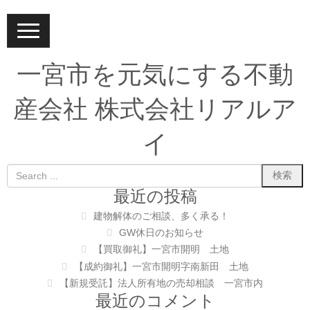
N
a
v
i
一宮市を元気にする不動
g
a
t
産会社 株式会社リアルア
i
o
n
イ
最近の投稿
建物解体のご相談、多く承る！
GW休日のお知らせ
【買取御礼】一宮市開明 土地
【成約御礼】一宮市開明字南新田 土地
【新規受託】法人所有地の売却相談 一宮市内
最近のコメント