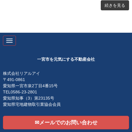
続きを見る
N
a
v
i
g
一宮市を元気にする不動産会社
a
t
i
株式会社リアルアイ
o
〒491-0861
n
愛知県一宮市泉2丁目4番15号
TEL0586-23-2801
愛知県知事（3）第23135号
愛知県宅地建物取引業協会会員
✉メールでのお問い合わせ