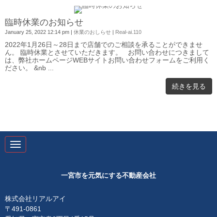
0
臨時休業のお知らせ
January 25, 2022 12:14 pm
|
休業のおしらせ
|
Real-ai.110
2022年1月26日～28日まで店舗でのご相談を承ることができませ
ん。 臨時休業とさせていただきます。 お問い合わせにつきまして
は、弊社ホームページWEBサイトお問い合わせフォームをご利用く
ださい。 &nb ...
続きを見る
N
a
v
i
g
一宮市を元気にする不動産会社
a
t
i
株式会社リアルアイ
o
〒491-0861
n