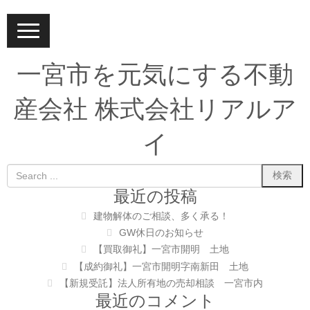
N
a
v
i
一宮市を元気にする不動
g
a
t
産会社 株式会社リアルア
i
o
n
イ
最近の投稿
建物解体のご相談、多く承る！
GW休日のお知らせ
【買取御礼】一宮市開明 土地
【成約御礼】一宮市開明字南新田 土地
【新規受託】法人所有地の売却相談 一宮市内
最近のコメント