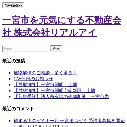
Navigation
一宮市を元気にする不動産会
社 株式会社リアルアイ
最近の投稿
建物解体のご相談、多く承る！
GW休日のお知らせ
【買取御礼】一宮市開明 土地
【成約御礼】一宮市開明字南新田 土地
【新規受託】法人所有地の売却相談 一宮市内
最近のコメント
得する街のゼミナール 一宮まちゼミ 受講者募集を開始
しました
に
Real-ai.110
より