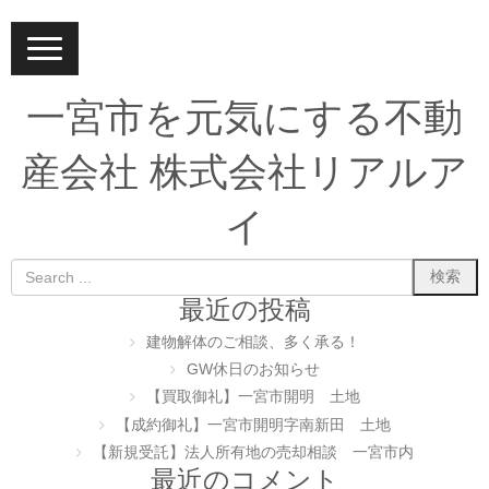
N
a
v
i
一宮市を元気にする不動
g
a
t
産会社 株式会社リアルア
i
o
n
イ
最近の投稿
建物解体のご相談、多く承る！
GW休日のお知らせ
【買取御礼】一宮市開明 土地
【成約御礼】一宮市開明字南新田 土地
【新規受託】法人所有地の売却相談 一宮市内
最近のコメント