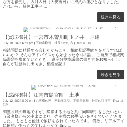
な方を優先し、８月８日（大安吉日）に成約の運びとなりました。
これから、解体工事⇒ ...
続きを見る
0
【買取御礼】一宮市木曽川町玉ノ井 戸建
July 19, 2024 6:36 pm
|
不動産取引
、
社長の独り言
|
Real-ai.110
相続問題に精通する会社だからこそ、相続登記手続きをどうすれば
いいか？ そんなアドバイスから始まった今回の話。 ご自身で相続関
係書類を集めていただき、 遺産分割協議書の書き方をお知らせし、
自らが法務局に出向き、相続登記手 ...
続きを見る
0
【成約御礼】江南市島宮町 土地
July 12, 2024 8:00 pm
|
お客様の声
、
不動産取引
、
不動産売却
、
社長の独り言
|
Real-ai.
110
調整区域の農地ですが、隣接する土地と共に同時取引をしたいとい
う業者様からの申出により、売主様のお手伝いをさせていただきま
した。 もともと他社で依頼をされていた方です。 何故、リアルアイ
に依頼があったのでしょうか？ &nb ...