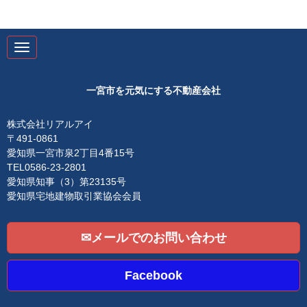
N
a
v
i
g
一宮市を元気にする不動産会社
a
t
i
株式会社リアルアイ
o
〒491-0861
n
愛知県一宮市泉2丁目4番15号
TEL0586-23-2801
愛知県知事（3）第23135号
愛知県宅地建物取引業協会会員
✉メールでのお問い合わせ
Facebook