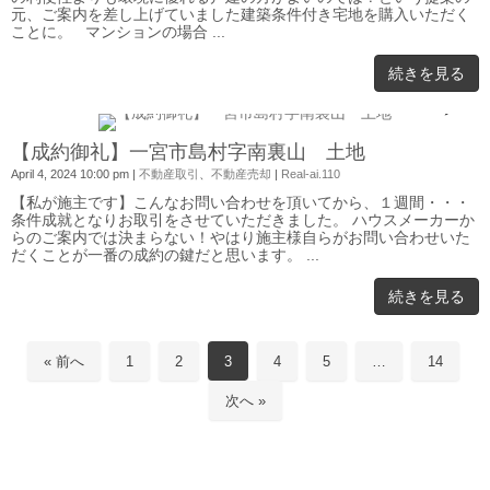
元、ご案内を差し上げていました建築条件付き宅地を購入いただく
ことに。 マンションの場合 ...
続きを見る
0
【成約御礼】一宮市島村字南裏山 土地
April 4, 2024 10:00 pm
|
不動産取引
、
不動産売却
|
Real-ai.110
【私が施主です】こんなお問い合わせを頂いてから、１週間・・・
条件成就となりお取引をさせていただきました。 ハウスメーカーか
らのご案内では決まらない！やはり施主様自らがお問い合わせいた
だくことが一番の成約の鍵だと思います。 ...
続きを見る
« 前へ
1
2
3
4
5
…
14
次へ »