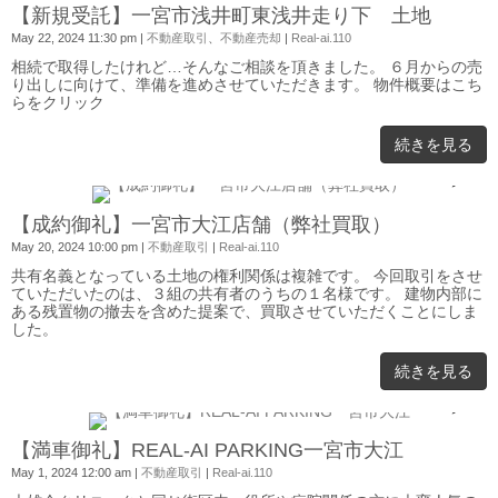
【新規受託】一宮市浅井町東浅井走り下 土地
May 22, 2024 11:30 pm
|
不動産取引
、
不動産売却
|
Real-ai.110
相続で取得したけれど…そんなご相談を頂きました。 ６月からの売
り出しに向けて、準備を進めさせていただきます。 物件概要はこち
らをクリック
続きを見る
0
【成約御礼】一宮市大江店舗（弊社買取）
May 20, 2024 10:00 pm
|
不動産取引
|
Real-ai.110
共有名義となっている土地の権利関係は複雑です。 今回取引をさせ
ていただいたのは、３組の共有者のうちの１名様です。 建物内部に
ある残置物の撤去を含めた提案で、買取させていただくことにしま
した。
続きを見る
0
【満車御礼】REAL-AI PARKING一宮市大江
May 1, 2024 12:00 am
|
不動産取引
|
Real-ai.110