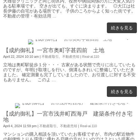
大雄会クリニックと同じ街区内、役所や病院関係の方に大変人気の
ある駐車場です。 空きが出ても、すぐに決まります。 ◎大江は社
長伊藤の自宅がある場所です。 子供のころからよく知った街です。
不動産の管理・有効活用 ...
続きを見る
0
【成約御礼】一宮市奥町字甚四前 土地
April 22, 2024 10:10 am
|
不動産取引
、
不動産売却
|
Real-ai.110
立地は奥町駅徒歩１分・・・ 古家がある状態で売りに出していたも
のですが、年明け取壊しを行い、側溝もきれいに整備していただき
ました。 確定測量も完了していましたので、お引渡しに対する不安
もありません。 このよ ...
続きを見る
0
【成約御礼】一宮市浅井町西海戸 建築条件付き宅
地
April 4, 2024 11:59 pm
|
不動産取引
、
不動産売却
|
Real-ai.110
マンションの購入相談を頂いていたお客様ですが、市内の駅近物件
の利便性よりも環境に優れる戸建の方がよいのでは？という提案の