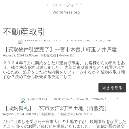
コメントフィード
WordPress.org
不動産取引
0
【買取物件引渡完了】一宮市木曽川町玉ノ井戸建
August 9, 2024 12:00 pm
|
不動産取引
|
Real-ai.110
２０２４年７月に契約をした戸建買取事案、 お客様からの申出もあ
り、残金決済を本日致しました。 内部に家財道具なども残置されて
いるため、処分をしたのち内装をリフォームするか？ 建物を取り壊
すか？決めてから販売する予定にして ...
続きを見る
0
【成約御礼】一宮市大江3丁目土地（再販売）
August 8, 2024 6:00 pm
|
不動産取引
、
不動産売却
|
Real-ai.110
7月に引渡しを受けた一宮市大江の土地ですが、現地看板を設置した
ところ 多くのお問い合わせを頂戴いたしました。 資金計画の健全