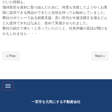
だいた時期も。
珈琲焙煎を真剣に取り組んだために、何度も失敗してようやくお客
様に提供できる商品ができたと自信を持ってお勧めしていました。
弊社のポリシーである創業支援、若い世代が今後活躍する場をどん
どん提供できればなあと、改めて実感させられました。
弊社の紹介で来た！と言っていただくと、社長伊藤の昔話が聞ける
かもしれません・・・
« Prev
Next »
N
a
v
i
g
一宮市を元気にする不動産会社
a
t