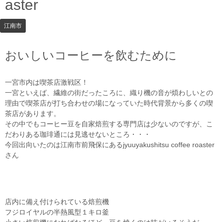
aster
i
o
n
江南市
おいしいコーヒーを飲むために
一宮市内は喫茶店激戦区！
一宮といえば、繊維の街だったころに、織り機の音が煩わしいとの
理由で喫茶店が打ち合わせの場になっていた時代背景から多くの喫
茶店があります。
その中でもコーヒー豆を自家焙煎する専門店は少ないのですが、こ
だわりある珈琲通には見逃せないところ・・・
今回出向いたのは江南市前飛保にあるjyuuyakushitsu coffee roaster
さん
店内に備え付けられている焙煎機
フジロイヤルの半熱風型１キロ釜