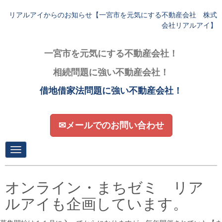
リアルアイからのお知らせ【一宮市を元気にする不動産会社 株式
会社リアルアイ】
一宮市を元気にする不動産会社！
相続問題に強い不動産会社！
借地借家法問題に強い不動産会社！
✉メールでのお問い合わせ
N
a
v
i
g
オンライン・まちゼミ リア
a
t
ルアイも企画しています。
i
o
n