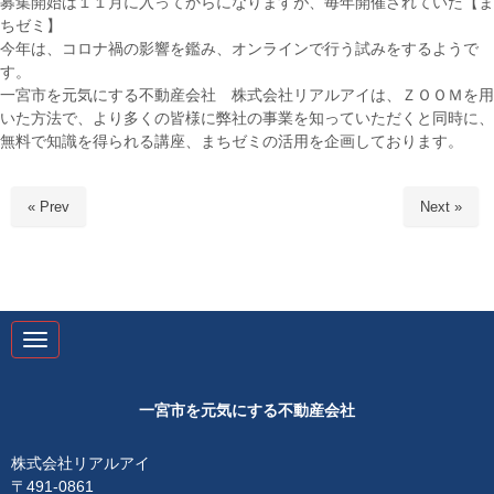
募集開始は１１月に入ってからになりますが、毎年開催されていた【ま
ちゼミ】
今年は、コロナ禍の影響を鑑み、オンラインで行う試みをするようで
す。
一宮市を元気にする不動産会社 株式会社リアルアイは、ＺＯＯＭを用
いた方法で、より多くの皆様に弊社の事業を知っていただくと同時に、
無料で知識を得られる講座、まちゼミの活用を企画しております。
« Prev
Next »
N
a
v
i
g
一宮市を元気にする不動産会社
a
t
i
株式会社リアルアイ
o
〒491-0861