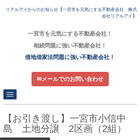
リアルアイからのお知らせ【一宮市を元気にする不動産会社 株式
会社リアルアイ】
一宮市を元気にする不動産会社！
相続問題に強い不動産会社！
借地借家法問題に強い不動産会社！
✉メールでのお問い合わせ
N
a
v
i
g
【お引き渡し】一宮市小信中
a
t
島 土地分譲 2区画（2組）
i
o
n