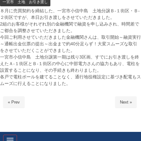
一宮市 土地 お引き渡し
８月に売買契約を締結した、一宮市小信中島 土地分譲Ｂ-１街区・Ｂ-
２街区ですが、本日お引き渡しをさせていただきました。
2組のお客様がそれぞれ別の金融機関で融資を申し込みされ、時間差で
ご都合を調整させていただきました。
今回ご利用させていただきました金融機関さんは、取引開始～融資実行
～通帳出金伝票の提出～出金まで約40分足らず！大変スムーズな取引
をさせていただくことができました。
一宮市小信中島 土地分譲第一期は残り3区画、すでにお引き渡しを終
えたＡ-１街区とＢ-１街区の中心に中部電力さんの協力もあり、電柱を
設置することになり、その手続きも終わりました。
各戸で電柱ポールを建てることなく、通行地役権設定に基づき配電もス
ムーズに行えることになりました。
« Prev
Next »
N