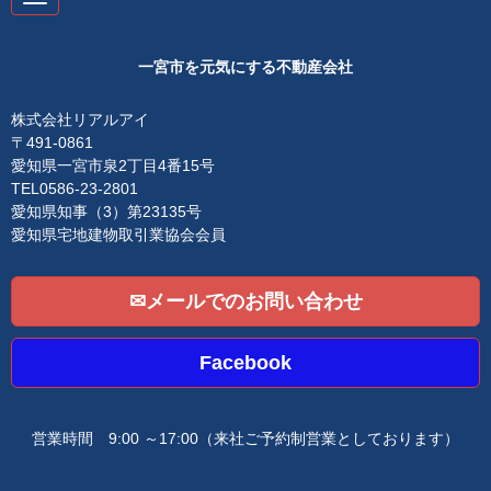
a
v
i
g
一宮市を元気にする不動産会社
a
t
i
株式会社リアルアイ
o
〒491-0861
n
愛知県一宮市泉2丁目4番15号
TEL0586-23-2801
愛知県知事（3）第23135号
愛知県宅地建物取引業協会会員
✉メールでのお問い合わせ
Facebook
営業時間 9:00 ～17:00
（来社ご予約制営業としております）