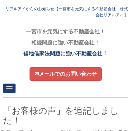
リアルアイからのお知らせ【一宮市を元気にする不動産会社 株式
会社リアルアイ】
一宮市を元気にする不動産会社！
相続問題に強い不動産会社！
借地借家法問題に強い不動産会社！
✉メールでのお問い合わせ
N
a
v
i
g
「お客様の声」を追記しまし
a
t
た！
i
o
n