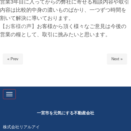
営業3年目に入ってからの弊社に寄せる相談内容や取引
内容は比較的中身の濃いものばかり、一つずつ時間を
割いて解決に導いております。
【お客様の声】
お客様から頂く様々なご意見は今後の
営業の糧として、取引に挑みたいと思います。
« Prev
Next »
N
a
v
i
g
一宮市を元気にする不動産会社
a
t
i
株式会社リアルアイ