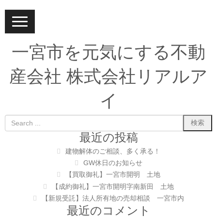
N
a
v
i
一宮市を元気にする不動
g
a
t
産会社 株式会社リアルア
i
o
n
イ
最近の投稿
建物解体のご相談、多く承る！
GW休日のお知らせ
【買取御礼】一宮市開明 土地
【成約御礼】一宮市開明字南新田 土地
【新規受託】法人所有地の売却相談 一宮市内
最近のコメント