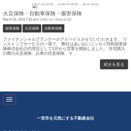
0
火災保険・自動車保険・傷害保険
March 31, 2016 7:42 pm
|
お知らせ
|
Real-ai.110
損害保険
火災保険
自動車保険
ファイナンシャルプランナーがアドバイスさせていただきます。 ワ
ンストップサービスの一環で、 弊社はあいおいニッセイ同和損害保
険株式会社の代理店として3月から営業を開始しました。 住宅購入
の際の火災保険、お車の任意保険、そ ...
続きを見る
N
a
v
i
g
一宮市を元気にする不動産会社
a
t