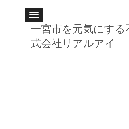
N
a
v
一宮市を元気にする
i
g
a
式会社リアルアイ
t
i
o
n