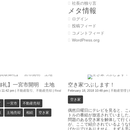
社長の独り言
メタ情報
ログイン
投稿フィード
コメントフィード
WordPress.org
0
御礼】一宮市開明 土地
空き家つぶします！
26 11:42 pm
|
不動産取引
、
不動産売却
|
Real
February 18, 2018 10:48 pm
|
不動産管理
|
空き家
イ
一宮市
不動産売却
偶然日曜日にテレビを見ると、こ
取
土地売却
相続
空き家
トルの番組が放送されていました
問題のある空き家を解体して行く
が、ここで紹介されているような
ばかりではありません。まず人手