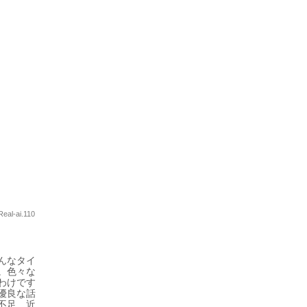
0
Real-ai.110
んなタイ
。色々な
わけです
優良な話
不足…近