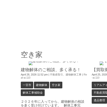
空き家
0
建物解体のご相談、多く承る！
【買取
April 28, 2026 11:52 pm
|
不動産取引
、
建物解体工事
|
Re
April 25, 20
al-ai.110
-ai.110
一宮市
建物解体
空き家
リアルア
解体工事補助金
不動産買
遺品整理
２０２６年に入ってから、建物解体の相談
を多く受け付けています。 解体工事完