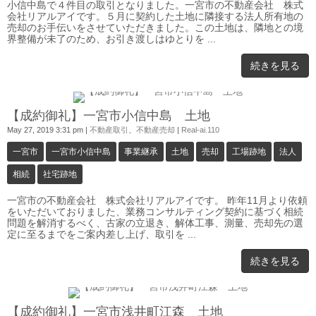
小信中島で４件目の取引となりました。一宮市の不動産会社 株式
会社リアルアイです。５月に契約した土地に隣接する法人所有地の
売却のお手伝いをさせていただきました。この土地は、隣地との境
界整備が未了のため、お引き渡しはゆとりを ...
続きを見る
0
【成約御礼】一宮市小信中島 土地
May 27, 2019 3:31 pm
|
不動産取引
、
不動産売却
|
Real-ai.110
一宮市
一宮市小信中島
事業継承
土地
売却
工場跡地
法人
相続
社宅跡地
一宮市の不動産会社 株式会社リアルアイです。 昨年11月より依頼
をいただいておりました、業務コンサルティング契約に基づく相続
問題を解消するべく、古家の立退き、解体工事、測量、売却先の選
定に至るまでをご案内差し上げ、取引を ...
続きを見る
0
【成約御礼】一宮市浅井町江森 土地