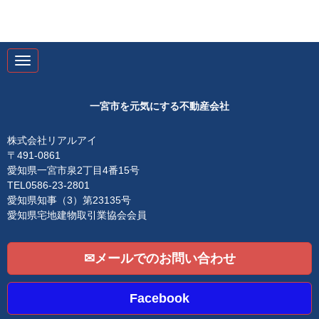
N
a
v
i
g
一宮市を元気にする不動産会社
a
t
i
株式会社リアルアイ
o
〒491-0861
n
愛知県一宮市泉2丁目4番15号
TEL0586-23-2801
愛知県知事（3）第23135号
愛知県宅地建物取引業協会会員
✉メールでのお問い合わせ
Facebook