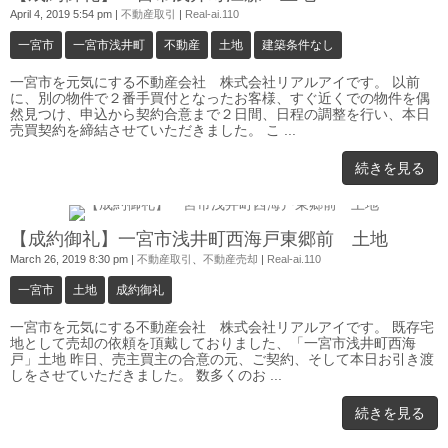
April 4, 2019 5:54 pm
|
不動産取引
|
Real-ai.110
一宮市
一宮市浅井町
不動産
土地
建築条件なし
一宮市を元気にする不動産会社 株式会社リアルアイです。 以前
に、別の物件で２番手買付となったお客様、すぐ近くでの物件を偶
然見つけ、申込から契約合意まで２日間、日程の調整を行い、本日
売買契約を締結させていただきました。 こ ...
続きを見る
0
【成約御礼】一宮市浅井町西海戸東郷前 土地
March 26, 2019 8:30 pm
|
不動産取引
、
不動産売却
|
Real-ai.110
一宮市
土地
成約御礼
一宮市を元気にする不動産会社 株式会社リアルアイです。 既存宅
地として売却の依頼を頂戴しておりました、「一宮市浅井町西海
戸」土地 昨日、売主買主の合意の元、ご契約、そして本日お引き渡
しをさせていただきました。 数多くのお ...
続きを見る