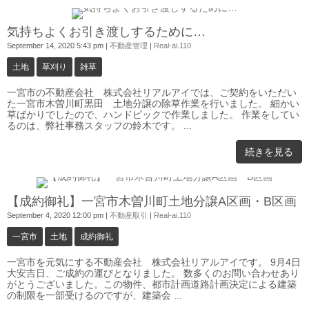
0
気持ちよくお引き渡しするために…
September 14, 2020 5:43 pm
|
不動産管理
|
Real-ai.110
土地
草刈り
雑草
一宮市の不動産会社 株式会社リアルアイでは、ご契約をいただい
た一宮市木曽川町黒田 土地分譲の除草作業を行いました。 細かい
草ばかりでしたので、ハンドピックで作業しました。 作業をしてい
るのは、弊社事務スタッフの鈴木です。 ...
続きを見る
0
【成約御礼】一宮市木曽川町土地分譲A区画・B区画
September 4, 2020 12:00 pm
|
不動産取引
|
Real-ai.110
一宮市
土地
成約御礼
一宮市を元気にする不動産会社 株式会社リアルアイです。 9月4日
大安吉日、ご成約の運びとなりました。 数多くのお問い合わせあり
がとうございました。この物件、都市計画道路計画決定による建築
の制限を一部受けるのですが、建築会 ...