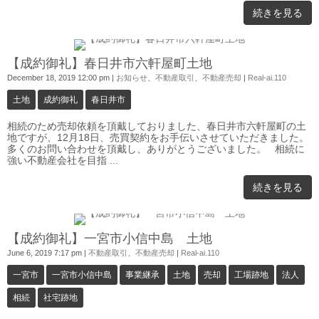
続きを見る
0
【成約御礼】春日井市六軒屋町土地
December 18, 2019 12:00 pm
|
お知らせ
、
不動産取引
、
不動産売却
|
Real-ai.110
土地
成約御礼
春日井市
相続のため売却依頼を頂戴しておりました、春日井市六軒屋町の土
地ですが、12月18日、売買契約をお手伝いさせていただきました。
多くのお問い合わせを頂戴し、ありがとうございました。 相続に
強い不動産会社を目指 ...
続きを見る
0
【成約御礼】一宮市小信中島 土地
June 6, 2019 7:17 pm
|
不動産取引
、
不動産売却
|
Real-ai.110
一宮市
一宮市小信中島
事業継承
土地
売却
工場跡地
法人
相続
社宅跡地