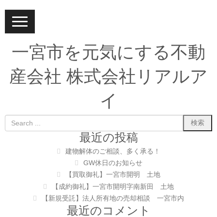
N
a
v
i
一宮市を元気にする不動
g
a
t
産会社 株式会社リアルア
i
o
n
イ
最近の投稿
建物解体のご相談、多く承る！
GW休日のお知らせ
【買取御礼】一宮市開明 土地
【成約御礼】一宮市開明字南新田 土地
【新規受託】法人所有地の売却相談 一宮市内
最近のコメント