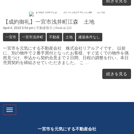
続きを見る
0
【成約御礼】一宮市浅井町江森 土地
April 4, 2019 5:54 pm
|
不動産取引
|
Real-ai.110
一宮市
一宮市浅井町
不動産
土地
建築条件なし
一宮市を元気にする不動産会社 株式会社リアルアイです。 以前
に、別の物件で２番手買付となったお客様、すぐ近くでの物件を偶
然見つけ、申込から契約合意まで２日間、日程の調整を行い、本日
売買契約を締結させていただきました。 こ ...
続きを見る
N
a
v
i
g
一宮市を元気にする不動産会社
a