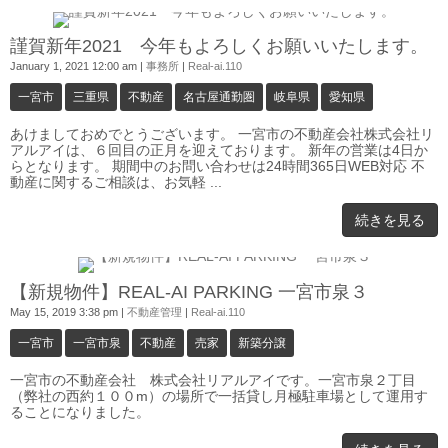
0
謹賀新年2021 今年もよろしくお願いいたします。
January 1, 2021 12:00 am
|
事務所
|
Real-ai.110
一宮市
三重県
不動産
名古屋通勤圏
岐阜県
愛知県
あけましておめでとうございます。 一宮市の不動産会社株式会社リ
アルアイは、６回目の正月を迎えております。 新年の営業は4日か
らとなります。 期間中のお問い合わせは24時間365日WEB対応 不
動産に関するご相談は、お気軽 ...
続きを見る
0
【新規物件】REAL-AI PARKING 一宮市泉３
May 15, 2019 3:38 pm
|
不動産管理
|
Real-ai.110
一宮市
一宮市泉
不動産
売家
新築分譲
一宮市の不動産会社 株式会社リアルアイです。一宮市泉２丁目
（弊社の西約１００m）の場所で一括貸し月極駐車場として運用す
ることになりました。