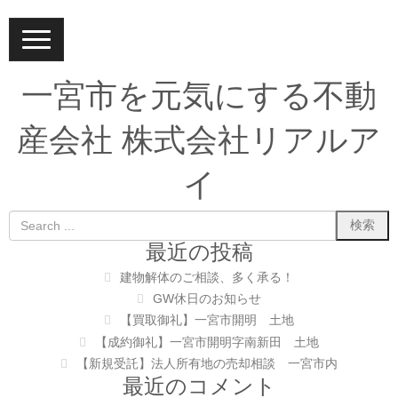
N
a
v
i
一宮市を元気にする不動
g
a
t
産会社 株式会社リアルア
i
o
n
イ
最近の投稿
建物解体のご相談、多く承る！
GW休日のお知らせ
【買取御礼】一宮市開明 土地
【成約御礼】一宮市開明字南新田 土地
【新規受託】法人所有地の売却相談 一宮市内
最近のコメント