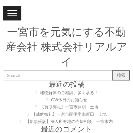
N
a
v
i
一宮市を元気にする不動
g
a
t
産会社 株式会社リアルア
i
o
n
イ
最近の投稿
建物解体のご相談、多く承る！
GW休日のお知らせ
【買取御礼】一宮市開明 土地
【成約御礼】一宮市開明字南新田 土地
【新規受託】法人所有地の売却相談 一宮市内
最近のコメント