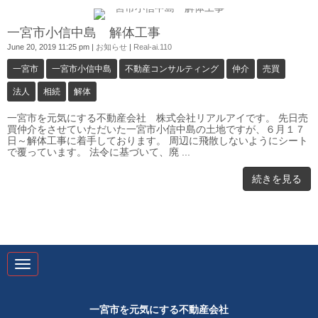
0
一宮市小信中島 解体工事
June 20, 2019 11:25 pm
|
お知らせ
|
Real-ai.110
一宮市
一宮市小信中島
不動産コンサルティング
仲介
売買
法人
相続
解体
一宮市を元気にする不動産会社 株式会社リアルアイです。 先日売
買仲介をさせていただいた一宮市小信中島の土地ですが、６月１７
日～解体工事に着手しております。 周辺に飛散しないようにシート
で覆っています。 法令に基づいて、廃 ...
続きを見る
N
a
v
i
g
一宮市を元気にする不動産会社