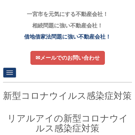
一宮市を元気にする不動産会社！
相続問題に強い不動産会社！
借地借家法問題に強い不動産会社！
✉メールでのお問い合わせ
N
a
v
i
g
新型コロナウイルス感染症対策
a
t
i
o
リアルアイの新型コロナウイ
n
ルス感染症対策