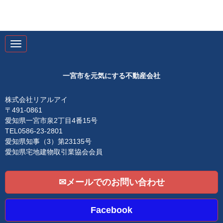
N
a
v
i
g
一宮市を元気にする不動産会社
a
t
i
株式会社リアルアイ
o
〒491-0861
n
愛知県一宮市泉2丁目4番15号
TEL0586-23-2801
愛知県知事（3）第23135号
愛知県宅地建物取引業協会会員
✉メールでのお問い合わせ
Facebook