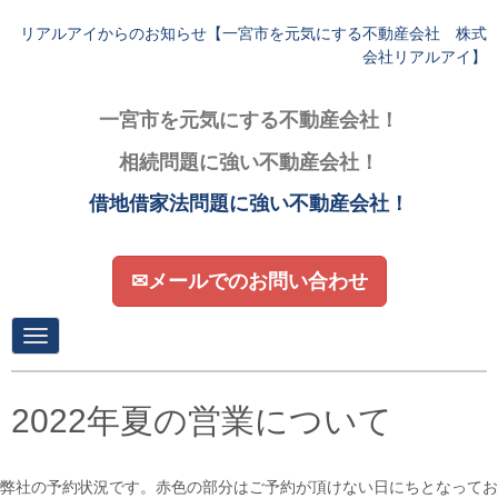
リアルアイからのお知らせ【一宮市を元気にする不動産会社 株式
会社リアルアイ】
一宮市を元気にする不動産会社！
相続問題に強い不動産会社！
借地借家法問題に強い不動産会社！
✉メールでのお問い合わせ
N
a
v
i
g
2022年夏の営業について
a
t
i
o
弊社の予約状況です。赤色の部分はご予約が頂けない日にちとなってお
n