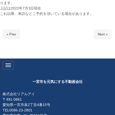
ります。
上記は2022年7月3日現在
これ以降、来訪などご予約を頂いている場合があります。
« Prev
Next »
N
a
v
i
g
一宮市を元気にする不動産会社
a
t
i
株式会社リアルアイ
o
〒491-0861
n
愛知県一宮市泉2丁目4番15号
TEL0586-23-2801