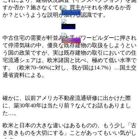
すか否か？施さなくても、買主がそれを求めるか否
か？というような説明が加わる認識です。
中古住宅の需要が軒並み大手パワービルダーに押され
て停滞気味の中、優良な既存建物の取扱をしようとい
う国の政策ですが、実は既存建物の取引においての住
宅流通シェアは、欧米諸国と比べ、極めて低い水準で
す。（欧米70~90%に対し、我が国は14.7%）…国土交
通省資料による。
確かに、以前アメリカ不動産流通研修に出かけた際
に、築30年40年は当たり前？なんてお話もありまし
た…。
欧米と日本の大きな違いはあるものの、もう少し「古
き良きものを大切にする」ことがあってもいい気がし