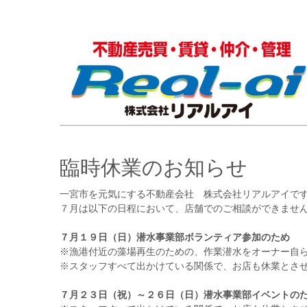
臨時休業のお知らせ
一宮市を元気にする不動産会社 株式会社リアルアイで
７月は以下の日程において、店舗でのご相談ができませ
７月１９日（日）潜水事業部ボランティア参加のため
※漁港付近の藻場再生のための、作業潜水をオーナー自
※スタッフすべて出かけている関係で、お店も休業とさ
７月２３日（祝）～２６日（日）潜水事業部イベントの