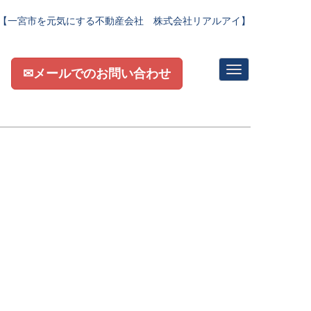
【一宮市を元気にする不動産会社 株式会社リアルアイ】
N
✉メールでのお問い合わせ
a
v
i
g
a
t
i
o
n