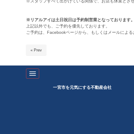
※スタッフすべて出かけている関係で、お店も休業とさ
※リアルアイは土日祝日は予約制営業となっております
上記以外でも、ご予約を優先しております。
ご予約は、Facebookページから、もしくはメールに
« Prev
N
a
v
一宮市を元気にする不動産会社
i
g
a
t
i
o
n