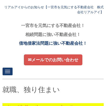
リアルアイからのお知らせ【一宮市を元気にする不動産会社 株式
会社リアルアイ】
一宮市を元気にする不動産会社！
相続問題に強い不動産会社！
借地借家法問題に強い不動産会社！
✉メールでのお問い合わせ
N
a
v
i
g
就職、独り住まい
a
t
i
o
n