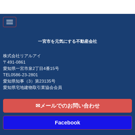
N
a
v
i
g
一宮市を元気にする不動産会社
a
t
i
株式会社リアルアイ
o
〒491-0861
n
愛知県一宮市泉2丁目4番15号
TEL0586-23-2801
愛知県知事（3）第23135号
愛知県宅地建物取引業協会会員
✉メールでのお問い合わせ
Facebook