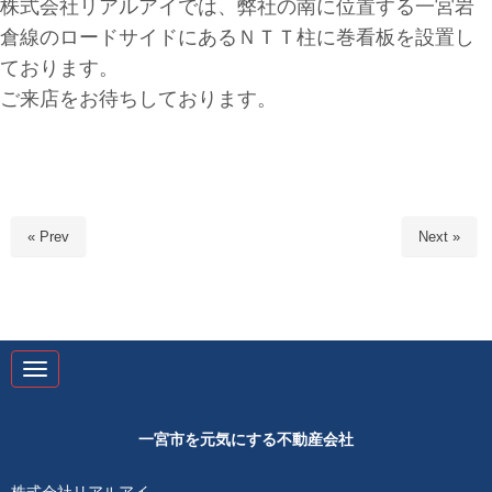
株式会社リアルアイでは、弊社の南に位置する一宮岩
倉線のロードサイドにあるＮＴＴ柱に巻看板を設置し
ております。
ご来店をお待ちしております。
« Prev
Next »
N
a
v
i
g
一宮市を元気にする不動産会社
a
t
i