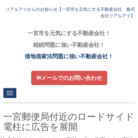
リアルアイからのお知らせ【一宮市を元気にする不動産会社 株式
会社リアルアイ】
一宮市を元気にする不動産会社！
相続問題に強い不動産会社！
借地借家法問題に強い不動産会社！
✉メールでのお問い合わせ
N
a
v
i
g
一宮郵便局付近のロードサイド
a
t
電柱に広告を展開
i
o
n