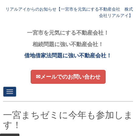
リアルアイからのお知らせ【一宮市を元気にする不動産会社 株式
会社リアルアイ】
一宮市を元気にする不動産会社！
相続問題に強い不動産会社！
借地借家法問題に強い不動産会社！
✉メールでのお問い合わせ
N
a
v
i
g
一宮まちゼミに今年も参加しま
a
t
す！
i
o
n