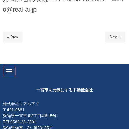
o@real-ai.jp
« Prev
Next »
N
a
v
i
g
一宮市を元気にする不動産会社
a
t
i
株式会社リアルアイ
o
〒491-0861
n
愛知県一宮市泉2丁目4番15号
TEL0586-23-2801
愛知県知事（3）第23135号