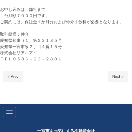
お申し込みは、弊社まで
１台月額７０００円です。
ご契約には、保証金１か月分および仲介手数料が必要となります。
取引態様：仲介
愛知県知事（１）第２３１３５号
愛知県一宮市泉２丁目４番１５号
株式会社リアルアイ
ＴＥＬ０５８６－２３－２８０１
« Prev
Next »
N
a
v
i
g
一宮市を元気にする不動産会社