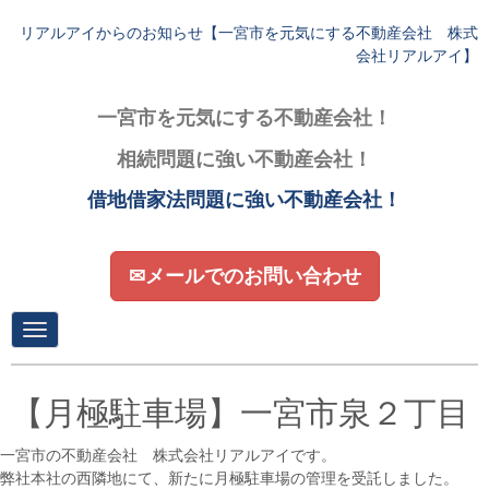
リアルアイからのお知らせ【一宮市を元気にする不動産会社 株式
会社リアルアイ】
一宮市を元気にする不動産会社！
相続問題に強い不動産会社！
借地借家法問題に強い不動産会社！
✉メールでのお問い合わせ
N
a
v
i
g
【月極駐車場】一宮市泉２丁目
a
t
i
一宮市の不動産会社 株式会社リアルアイです。
o
弊社本社の西隣地にて、新たに月極駐車場の管理を受託しました。
n