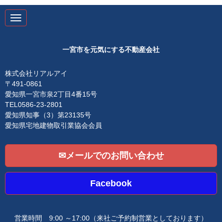
N
a
v
i
g
一宮市を元気にする不動産会社
a
t
i
株式会社リアルアイ
o
〒491-0861
n
愛知県一宮市泉2丁目4番15号
TEL0586-23-2801
愛知県知事（3）第23135号
愛知県宅地建物取引業協会会員
✉メールでのお問い合わせ
Facebook
営業時間 9:00 ～17:00
（来社ご予約制営業としております）