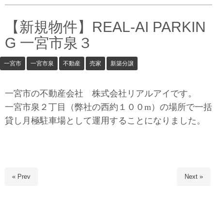
v
i
g
【新規物件】REAL-AI PARKIN
a
t
G 一宮市泉３
i
o
n
一宮市
一宮市泉
不動産
売家
新築分譲
一宮市の不動産会社 株式会社リアルアイです。
一宮市泉２丁目（弊社の西約１００m）の場所で一括
貸し月極駐車場として運用することになりました。
« Prev
Next »