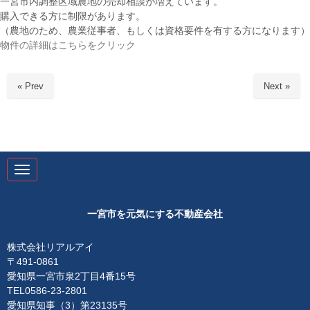
一宮市内調整区域農地の売却相談が増えています。
購入できる方に制限があります。
（農地のため、農業従事者、もしくは資格要件を有する方になります）
物件の詳細はこちらをクリック
« Prev
Next »
N
a
v
i
g
一宮市を元気にする不動産会社
a
t
i
株式会社リアルアイ
o
〒491-0861
n
愛知県一宮市泉2丁目4番15号
TEL0586-23-2801
愛知県知事（3）第23135号