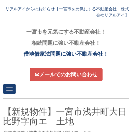
リアルアイからのお知らせ【一宮市を元気にする不動産会社 株式
会社リアルアイ】
一宮市を元気にする不動産会社！
相続問題に強い不動産会社！
借地借家法問題に強い不動産会社！
✉メールでのお問い合わせ
N
a
v
i
g
【新規物件】一宮市浅井町大日
a
t
比野字向エ 土地
i
o
n