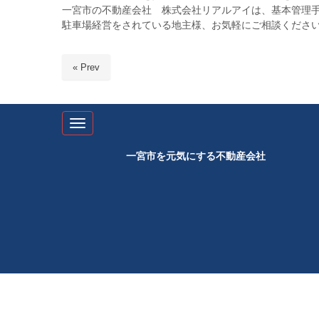
一宮市の不動産会社 株式会社リアルアイは、基本管理
駐車場経営をされている地主様、お気軽にご相談くださ
« Prev
N
a
v
一宮市を元気にする不動産会社
i
g
a
t
i
o
n