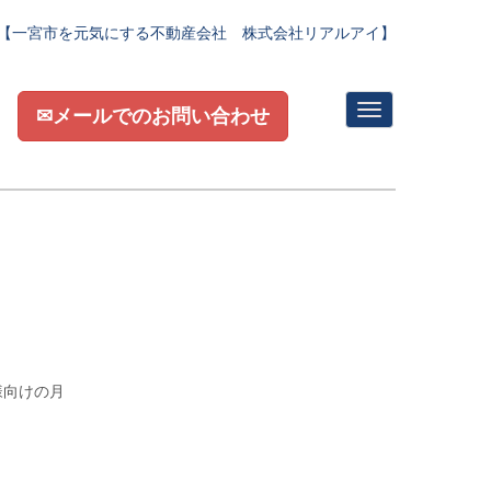
【一宮市を元気にする不動産会社 株式会社リアルアイ】
N
✉メールでのお問い合わせ
a
v
i
g
a
t
i
o
n
様向けの月