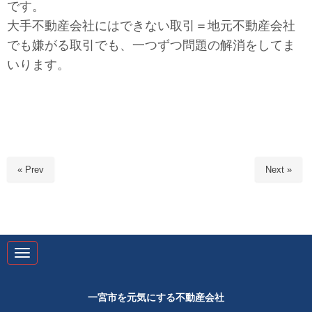
です。
大手不動産会社にはできない取引＝地元不動産会社
でも嫌がる取引でも、一つずつ問題の解消をしてま
いります。
« Prev
Next »
N
a
v
i
g
一宮市を元気にする不動産会社
a