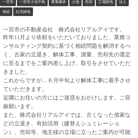
一宮市
一宮市小信中島
事業継承
土地
売却
工場跡地
法人
相続
社宅跡地
一宮市の不動産会社 株式会社リアルアイです。
昨年11月より依頼をいただいておりました、業務コ
ンサルティング契約に基づく相続問題を解消するべ
く、古家の立退き、解体工事、測量、売却先の選定
に至るまでをご案内差し上げ、取引をさせていただ
きました。
これからですが…６月中旬より解体工事に着手させ
ていただきます。
近隣にお住いの方にはご迷惑をおかけします。ご容
赦願います。
また、株式会社リアルアイでは、古くなった借家な
どの立退き、有効活用（建替えシュミレーショ
ン）、売却等、地主様の立場に立ったご案内が可能