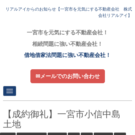
リアルアイからのお知らせ【一宮市を元気にする不動産会社 株式
会社リアルアイ】
一宮市を元気にする不動産会社！
相続問題に強い不動産会社！
借地借家法問題に強い不動産会社！
✉メールでのお問い合わせ
N
a
v
i
g
【成約御礼】一宮市小信中島
a
t
土地
i
o
n