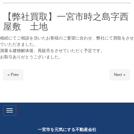
v
i
g
【弊社買取】一宮市時之島字西
a
t
屋敷 土地
i
o
n
相続にてご相談を頂いたお客様のご要望に合わせ、弊社にて買取をさせ
ていただきました。
測量＆建物解体後、再販売をさせていただく予定です。
お取引ありがとうございました。
« Prev
Next »
N
a
v
i
g
一宮市を元気にする不動産会社